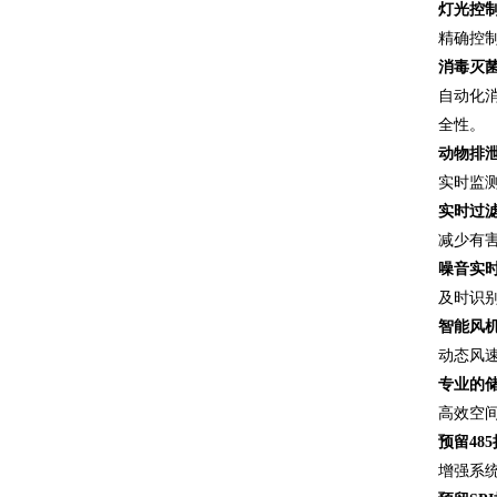
灯光控
精确控
消毒灭
自动化
全性。
动物排
实时监
实时过
减少有
噪音实
及时识别
智能风
动态风速
专业的
高效空
预留48
增强系