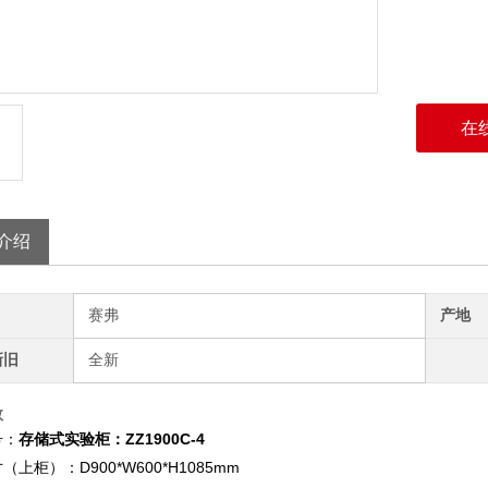
在
介绍
赛弗
产地
新旧
全新
数
号：
存储式实验柜：ZZ1900C-4
上柜）：D900*W600*H1085mm