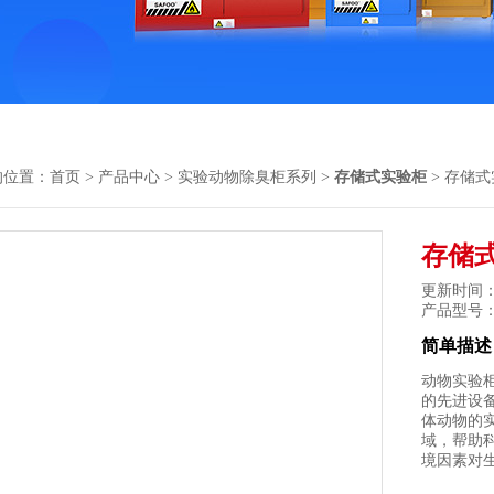
的位置：
首页
>
产品中心
>
实验动物除臭柜系列
>
存储式实验柜
> 存储式实
存储式
更新时间： 2
产品型号
简单描述
动物实验柜（
的先进设
体动物的
域，帮助
境因素对