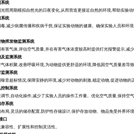
制系统
制光照周期模拟自然光的日夜变化,从而营造更接近自然的环境,帮助实验动
菌系统
消毒,减少病菌传播和疾病干扰,保证实验动物的健康。确保实验人员和环境
泄物挥发物监测系统
测有害气体,评估空气质量,并在有害气体浓度较高时提供灯光报警提示,减
滤及监测系统
害气体积聚,改善呼吸环境,为动物提供更舒适的环境,降低因空气质量差导
时监测系统
噪音超标情况,保障安静的环境,减少对动物的刺激,稳定动物,促进动物的
机控制系统
调节,自动化操作,减少了实验人员的操作工作量。优化空气质量,保持空
储存系统
间布局,灵活的储存配置,防护性存储设计,保护存放动物、物品免受外界环
5接口
统兼容性、扩展性和控制灵活性。