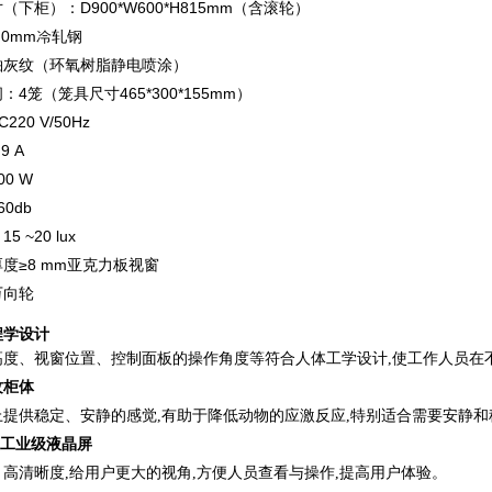
（下柜）：D900*W600*H815mm（含滚轮）
.0mm冷轧钢
铂灰纹（环氧树脂静电喷涂）
：4笼（笼具尺⼨465*300*155mm）
220 V/50Hz
9 A
0 W
0db
 ~20 lux
度≥8 mm亚克⼒板视窗
万向轮
程学设计
高度、视窗位置、控制面板的操作角度等符合人体工学设计,使工作人员在
纹柜体
上提供稳定、安静的感觉,有助于降低动物的应激反应,特别适合需要安静
.1工业级液晶屏
高清晰度,给用户更大的视角,方便人员查看与操作,提高用户体验。