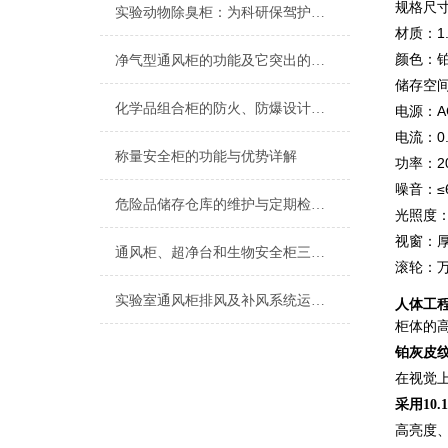
规格尺⼨
实验动物除臭柜：为科研保驾护航的智能环境管家
材质：1
颜⾊：
净气型通风柜的功能及它突出的几点长处
储存空间
化学品组合柜的防火、防爆设计与安全保障
电源：AC
电流：0.
称量安全柜的功能与优势详解
功率：20
噪⾳：≤6
危险品储存仓库的维护与定期检查要点
光照度：15
视窗：厚
通风柜、超净台和生物安全柜三者之间的区别
滚轮：
实验室通风柜排风及补风系统运行及控制要求
⼈体⼯
柜体的
铂灰皮
在视觉
采用10
高亮度、