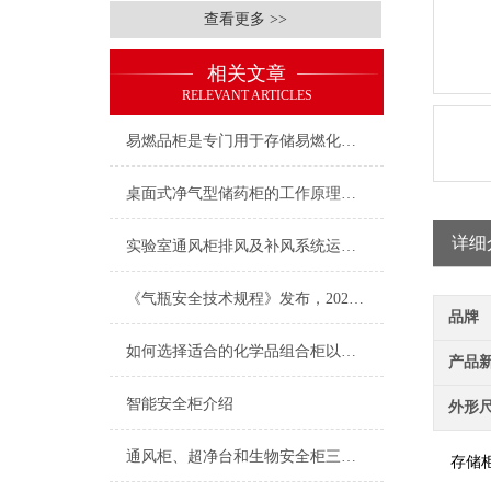
查看更多 >>
相关文章
RELEVANT ARTICLES
易燃品柜是专门用于存储易燃化学品的设备
桌面式净气型储药柜的工作原理及工作的过程
详细
实验室通风柜排风及补风系统运行及控制要求
《气瓶安全技术规程》发布，2021年6月1日起施行！
品牌
如何选择适合的化学品组合柜以优化实验室空间？
产品
智能安全柜介绍
外形
通风柜、超净台和生物安全柜三者之间的区别
存储柜