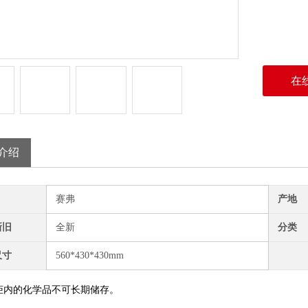
在
介绍
赛弗
产地
新旧
全新
分类
尺寸
560*430*430mm
内的化学品不可长期储存。