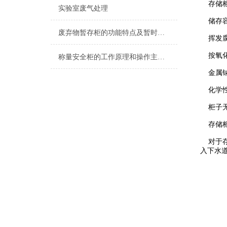
存储柜
实验室废气处理
储存容
废弃物暂存柜的功能特点及暂时贮存时间要注意些什么
挥发腐
按氧化
称量安全柜的工作原理和操作主要注意事项
金属钠
化学性
柜子无
存储柜
对于存
入下水