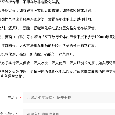
应专柜专用，不得存放非危险化学品。
器应完好，如有破损应立即采取措施，如转移容器或及时用完。
蚀性气体应将瓶塞严密封闭，放置在柜体的上层以便排放。
剂、还原剂、强酸、强碱等化学性质分层分格分柜存放保管。
、黄磷（白磷）等易燃物品应存放与柜体内部最下层不少于120mm厚黄
质或防火、灭火方法相互抵触的危险化学品需分开独立存放。
机氧化剂、强酸（如硫酸、硝酸等）严禁同贮。
必须实行双人保管，双人收发、双人使用、双人双锁的制度，如实际记
放过久失效变质、必须报废的危险化学品以及柜体底部盛液盘的废液需专
道和普通垃圾桶。
产品：
您的单位：