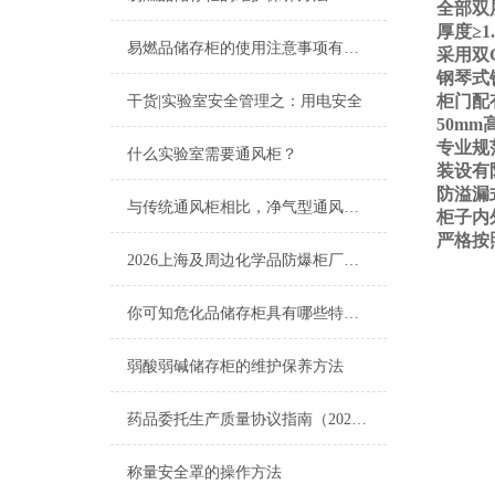
全部双
厚度≥
易燃品储存柜的使用注意事项有哪些？
采用双
钢琴式
柜门配
干货|实验室安全管理之：用电安全
50m
专业规
什么实验室需要通风柜？
装设有
防溢漏
与传统通风柜相比，净气型通风柜的优点包括哪些？
柜子内
严格按
2026上海及周边化学品防爆柜厂家选购全指南
你可知危化品储存柜具有哪些特点？
弱酸弱碱储存柜的维护保养方法
药品委托生产质量协议指南（2020年版）发布
称量安全罩的操作方法