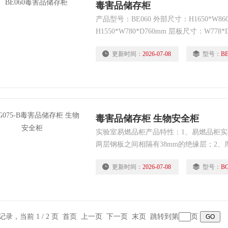
毒害品储存柜
产品型号：BE060 外部尺寸：H1650*W86
H1550*W780*D760mm 层板尺寸：W778*
仑/升） 重量：110kg 开门方式：手动/
更新时间：
2026-07-08
型号：
BE
锁具：GA双锁 颜色：蓝色（环氧树酯喷
毒害品储存柜 生物安全柜
实验室易燃品柜产品特性：1、易燃品柜
两层钢板之间相隔有38mm的绝缘层；2、厚
焊接制作；3、钢琴式铰链使门轻松自如启闭
更新时间：
2026-07-08
型号：
BG
条记录，当前 1 / 2 页 首页 上一页
下一页
末页
跳转到第
页