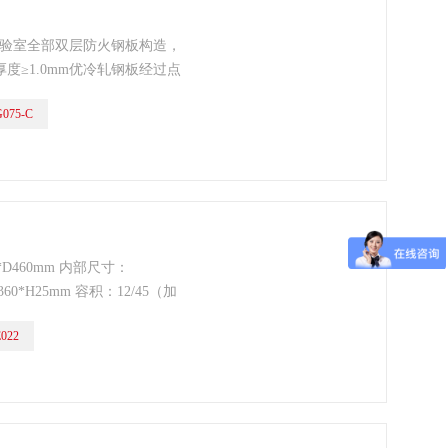
实验室全部双层防火钢板构造，
度≥1.0mm优冷轧钢板经过点
180度；
075-C
*D460mm 内部尺寸：
360*H25mm 容积：12/45（加
动 层板：一板可调 门型：单门 锁
022
）