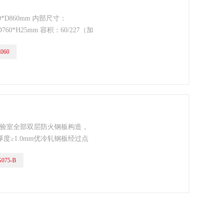
0*D860mm 内部尺寸：
D760*H25mm 容积：60/227（加
自动 层板：二板可调 门型：双门
060
涂）
实验室全部双层防火钢板构造，
度≥1.0mm优冷轧钢板经过点
180度；
075-B