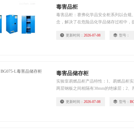
毒害品柜
毒害品柜：赛弗化学品安全柜系列以合规
念，解决了在危险品化学品储存过程中，
色、标识管理）、储存有序性（有组织有
更新时间：
2026-07-08
型号：
开、分离贮存）适配性。
毒害品储存柜
实验室易燃品柜产品特性：1、易燃品柜
两层钢板之间相隔有38mm的绝缘层；2、厚
焊接制作；3、钢琴式铰链使门轻松自如启闭
更新时间：
2026-07-08
型号：
BG