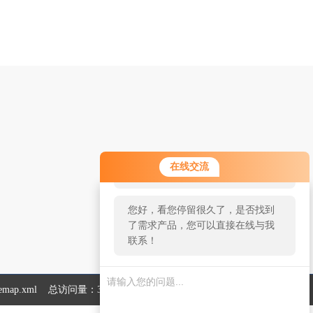
您好！欢迎前来咨询，很高兴为您
在线交流
服务，请问您要咨询什么问题呢？
您好，看您停留很久了，是否找到
了需求产品，您可以直接在线与我
联系！
temap.xml
总访问量：332015
管理登陆