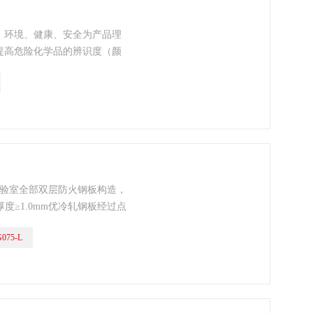
、环境、健康、安全为产品理
提高危险化学品的辨识度（颜
分类）、贮存方式（隔离、隔
实验室全部双层防火钢板构造，
度≥1.0mm优冷轧钢板经过点
180度；
075-L