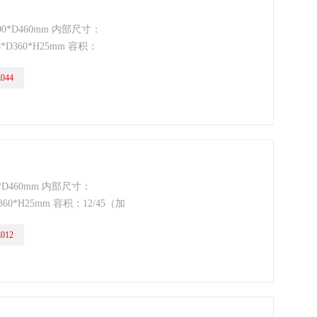
90*D460mm 内部尺寸：
8*D360*H25mm 容积：
式：手动/自动 层板：二板可调 门
044
氧树酯喷涂）
*D460mm 内部尺寸：
360*H25mm 容积：12/45（加
动 层板：一板可调 门型：单门 锁
012
）