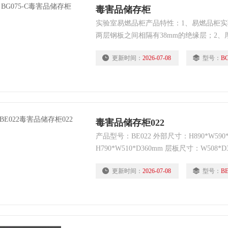
毒害品储存柜
实验室易燃品柜产品特性：1、易燃品柜
两层钢板之间相隔有38mm的绝缘层；2、厚
焊接制作；3、钢琴式铰链使门轻松自如启闭
更新时间：
2026-07-08
型号：
BG
毒害品储存柜022
产品型号：BE022 外部尺寸：H890*W590
H790*W510*D360mm 层板尺寸：W508*D
仑/升） 重量：40kg 开门方式：手动/自
更新时间：
2026-07-08
型号：
BE
具：GA双锁 颜色：蓝色（环氧树酯喷涂