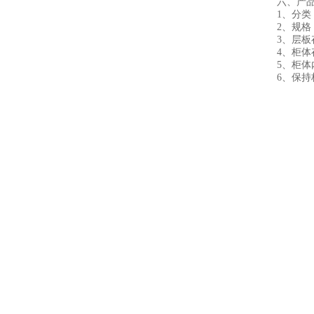
六、产
1、分
2、规
3、层
4、柜
5、柜
6、保