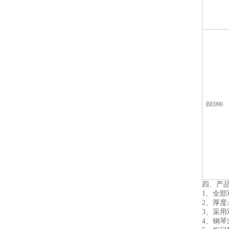
BE090
四、产
1、全
2、厚度
3、采用
4、钢琴