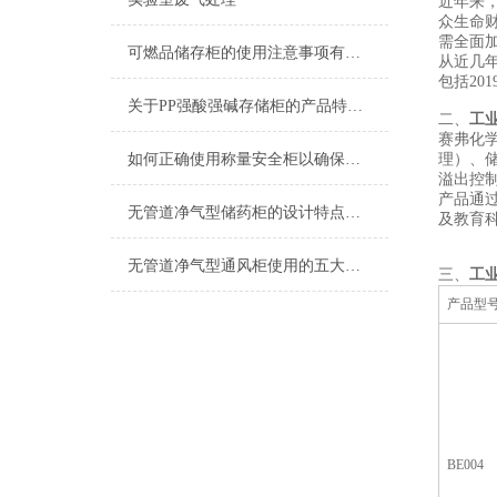
近年来
众生命
需全面
可燃品储存柜的使用注意事项有哪些？
从近几年
包括20
关于PP强酸强碱存储柜的产品特点和保养说明
二、
工
赛弗化
如何正确使用称量安全柜以确保操作安全？
理）、
溢出控
产品通过
无管道净气型储药柜的设计特点与功能详解
及教育
无管道净气型通风柜使用的五大原则分别是什么
三、
工
产品型
BE004