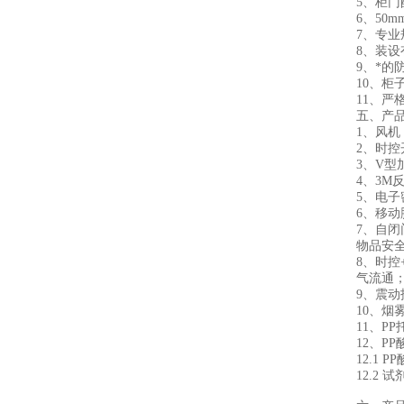
5、柜
6、50
7、专
8、装
9、*的
10、
11、严
五、产
1、风
2、时
3、V型
4、3
5、电
6、移
7、自
物品安
8、时
气流通
9、震
10、
11、P
12、P
12.1
12.2