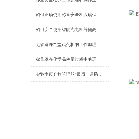
如何正确使用称量安全柜以确保操作安全？
如何安全使用智能充电柜并提高其效率？
无管道净气型试剂柜的工作原理及动作过程分析
称量罩在化学品称量过程中的环保优势与措施
实验室废弃物管理的“最后一道防线”：为什么你需要一座户外危废暂存柜？