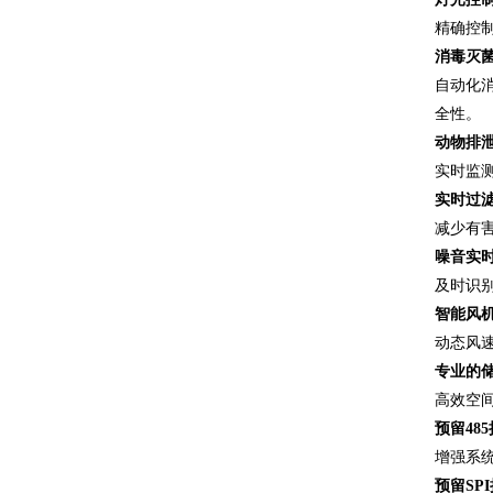
精确控
消毒灭
自动化
全性。
动物排
实时监
实时过
减少有
噪音实
及时识别
智能风
动态风速
专业的
高效空
预留48
增强系
预留SP