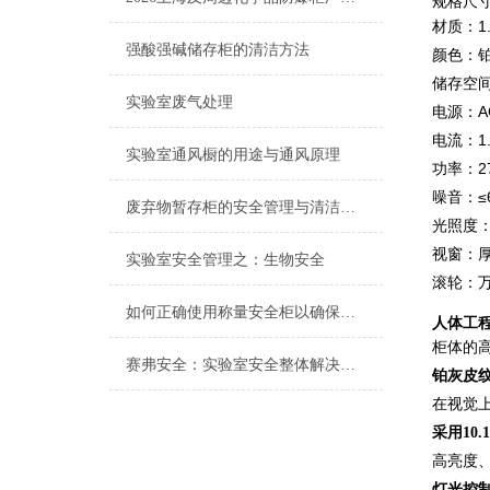
规格尺⼨：
材质：1
强酸强碱储存柜的清洁方法
颜⾊：
储存空间
实验室废气处理
电源：AC
电流：1.
实验室通风橱的用途与通风原理
功率：27
噪⾳：≤6
废弃物暂存柜的安全管理与清洁方法
光照度：15
视窗：厚
实验室安全管理之：生物安全
滚轮：
如何正确使用称量安全柜以确保操作安全？
⼈体⼯
柜体的
赛弗安全：实验室安全整体解决方案的践行者
铂灰皮
在视觉
采用10
高亮度、
灯光控