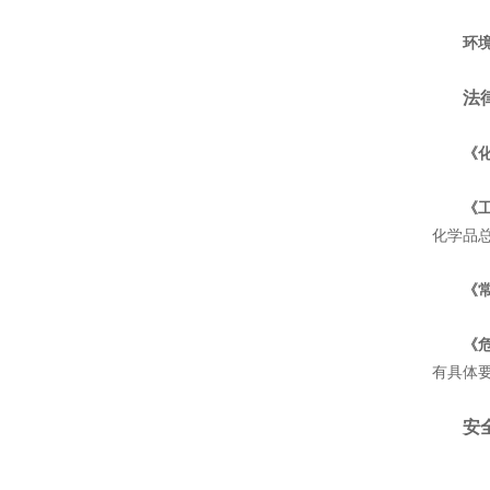
环
法
《化
‌
《工
化学品总
‌
《常
《危
有具体要
安