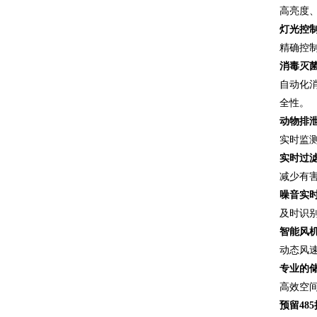
高亮度、
灯光控
精确控
消毒灭
自动化
全性。
动物排
实时监
实时过
减少有
噪音实
及时识别
智能风
动态风速
专业的
高效空
预留48