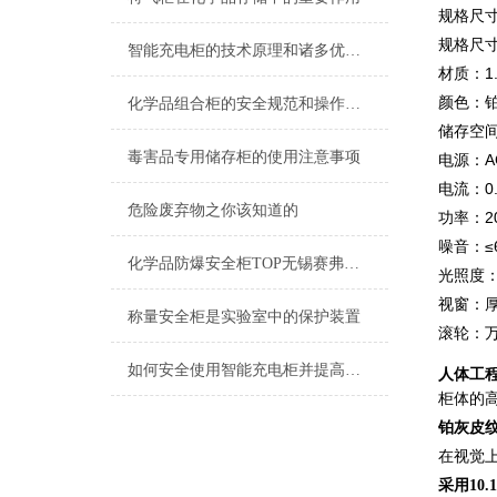
规格尺⼨（
规格尺⼨
智能充电柜的技术原理和诸多优点介绍
材质：1
颜⾊：
化学品组合柜的安全规范和操作指南说明
储存空间
毒害品专用储存柜的使用注意事项
电源：AC
电流：0.
危险废弃物之你该知道的
功率：20
噪⾳：≤6
化学品防爆安全柜TOP无锡赛弗安全
光照度：15
视窗：厚
称量安全柜是实验室中的保护装置
滚轮：
如何安全使用智能充电柜并提高其效率？
⼈体⼯
柜体的
铂灰皮
在视觉
采用10