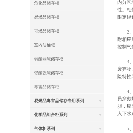
内分区
危化品储存柜
性。柜
限定经
易燃品储存柜
可燃品储存柜
2、为
耐相应
室内油桶柜
控制气
弱酸弱碱储存柜
3、防
废弃物
强酸强碱储存柜
险特性
毒害品储存柜
4、清
员穿戴
易燃品毒害品储存专用系列
胆，应
入下水
化学品组合柜系列
5、柜
气体柜系列