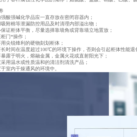
养
内强酸强碱化学品应一直存放在密闭容器内；
用吸附棉等泄漏防控用品及时清理内部溢出物；
必保证柜体平衡，尽量选择靠墙角或背靠墙立地置放；
证柜门*操作；
要用尖锐锋利的硬物刻划柜体；
要长时间在温度超过100℃的环境下操作，否则会引起柜体性能退
要暴露于明火，熔融金属，金属火花或直射阳光下；
议采用温水或性质温和的清洁剂清洗产品；
置于室内干燥通风的环境中。