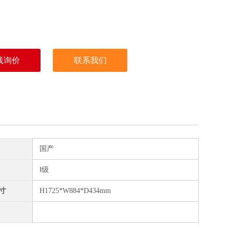
线询价
联系我们
国产
Ⅰ级
寸
H1725*W884*D434mm