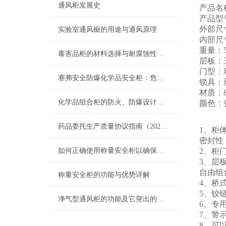
通风柜发展史
产品名
产品型号
外部尺寸:
实验室通风橱的用途与通风原理
内部尺寸
重量：5
毒害品柜的材料选择与耐腐蚀性能说明
层板
门型：
赛弗安全防爆化学品安全柜：危化品存储的安全守护屏障
锁具：
材质：8
化学品组合柜的防火、防爆设计与安全保障
颜色：
药品委托生产质量协议指南（2020年版）发布
1、柜
密封性
如何正确使用称量安全柜以确保操作安全？
2、柜
3、层
自由组
称量安全柜的功能与优势详解
4、桥
5、铰
净气型通风柜的功能及它突出的几点长处
6、专
7、警
8、可