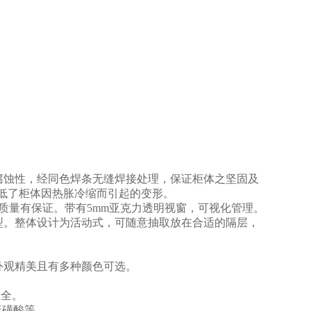
耐腐蚀性，经同色焊条无缝焊接处理，保证柜体之坚固及
低了柜体因热胀冷缩而引起的变形。
，质量有保证。带有5mm亚克力透明视窗，可视化管理。
型。整体设计为活动式，可随意抽取放在合适的隔层，
外观精美且有多种颜色可选。
。
安全。
硫磺酸等。