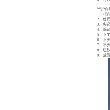
维护保
1、柜
2、使
3、务
4、保
5、不
6、不
7、不
8、建
9、放