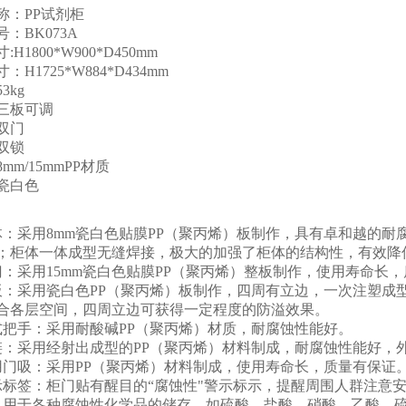
称：PP试剂柜
：BK073A
H1800*W900*D450mm
：H1725*W884*D434mm
3kg
：三板可调
双门
双锁
mm/15mmPP材质
瓷白色
体：采用8mm瓷白色贴膜PP（聚丙烯）板制作，具有卓和越的
；柜体一体成型无缝焊接，极大的加强了柜体的结构性，有效降
门：采用15mm瓷白色贴膜PP（聚丙烯）整板制作，使用寿命长
板：采用瓷白色PP（聚丙烯）板制作，四周有立边，一次注塑成
合各层空间，四周立边可获得一定程度的防溢效果。
式把手：采用耐酸碱PP（聚丙烯）材质，耐腐蚀性能好。
链：采用经射出成型的PP（聚丙烯）材料制成，耐腐蚀性能好，
用门吸：采用PP（聚丙烯）材料制成，使用寿命长，质量有保证
示标签：柜门贴有醒目的“腐蚀性"警示标示，提醒周围人群注意
以用于各种腐蚀性化学品的储存，如硫酸、盐酸、硝酸、乙酸、