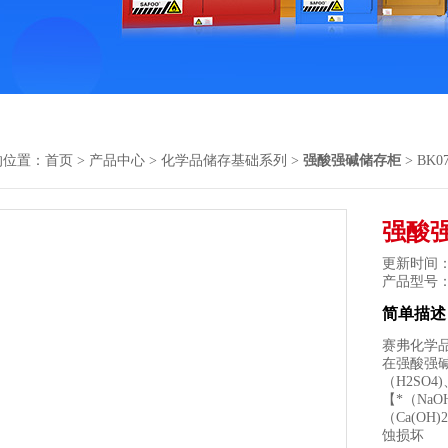
的位置：
首页
>
产品中心
>
化学品储存基础系列
>
强酸强碱储存柜
> BK
强酸
更新时间： 2
产品型号
简单描述
赛弗化学
在强酸强碱
（H2SO
【*（Na
（Ca(O
蚀损坏