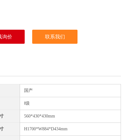
线询价
联系我们
国产
Ⅰ级
寸
560*430*430mm
寸
H1700*W884*D434mm