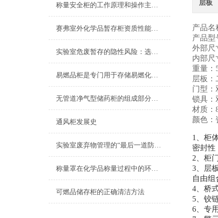
层板
称量安全柜的工作原理和操作主要注意事项
产品名
赛弗室外化学品暂存柜资质性能与适用人群全解析
产品型号
外部尺寸
实验室危废暂存的隐性风险：选对设备不只是合规问题
内部尺寸
重量：5
易燃品柜是专门用于存储易燃化学品的设备
层板
门型：
无管道净气型储药柜的组成部分主要分为这几个
锁具：
材质：8
颜色：
通风柜发展史
1、柜
实验室废弃物管理的“最后一道防线”：为什么你需要一座户外危废暂存柜？
密封性
2、柜
3、层
称量罩在化学品称量过程中的环保优势与措施
自由组
4、桥
可燃品储存柜的正确清洁方法
5、铰
6、专