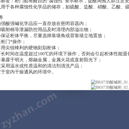
示标签：柜门贴有醒目的“腐蚀性"警示标示，提醒周围人群注意
以用于各种腐蚀性化学品的储存，如硫酸、盐酸、硝酸、乙酸、
养
内强酸强碱化学品应一直存放在密闭容器内；
用吸附棉等泄漏防控用品及时清理内部溢出物；
必保证柜体平衡，尽量选择靠墙角或背靠墙立地置放；
证柜门*操作；
要用尖锐锋利的硬物刻划柜体；
要长时间在温度超过100℃的环境下操作，否则会引起柜体性能退
要暴露于明火，熔融金属，金属火花或直射阳光下；
议采用温水或性质温和的清洁剂清洗产品；
置于室内干燥通风的环境中。