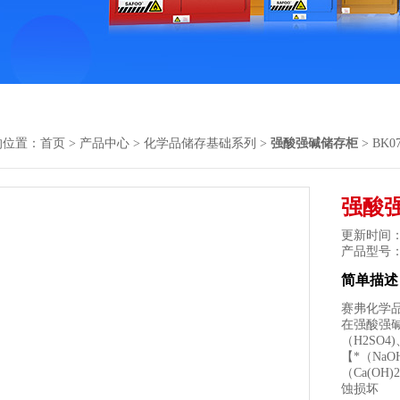
的位置：
首页
>
产品中心
>
化学品储存基础系列
>
强酸强碱储存柜
> BK
强酸
更新时间： 2
产品型号
简单描述
赛弗化学
在强酸强碱
（H2SO
【*（Na
（Ca(O
蚀损坏