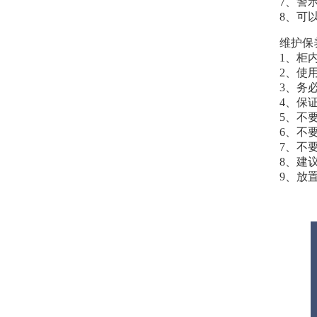
7、警
8、可
维护保
1、柜
2、使
3、务
4、保
5、不
6、不
7、不
8、建
9、放