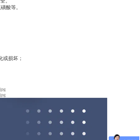
安全。
硫磺酸等。
化或损坏；