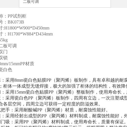
二板可调
称：PP试剂柜
：BK073B
:H1800*W900*D450mm
：H1700*W884*D434mm
5kg
：二板可调
双门
双锁
mm/15mmPP材质
瓷白色
体：采用8mm瓷白色贴膜PP（聚丙烯）板制作，具有卓和越的
；柜体一体成型无缝焊接，极大的加强了柜体的结构性，有效降
门：采用15mm瓷白色贴膜PP（聚丙烯）整板制作，使用寿命长
板：采用瓷白色PP（聚丙烯）板制作，四周有立边，一次注塑成
合各层空间，四周立边可获得一定程度的防溢效果。
式把手：采用耐酸碱PP（聚丙烯）材质，耐腐蚀性能好。
链：采用经射出成型的PP（聚丙烯）材料制成，耐腐蚀性能好，
用门吸：采用PP（聚丙烯）材料制成，使用寿命长，质量有保证