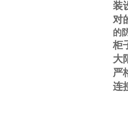
装
对
的
柜
大
严
连