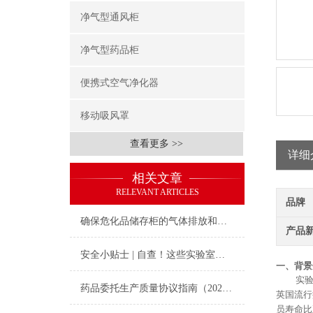
净气型通风柜
净气型药品柜
便携式空气净化器
移动吸风罩
查看更多 >>
详细
相关文章
RELEVANT ARTICLES
品牌
确保危化品储存柜的气体排放和通风效果
产品
安全小贴士 | 自查！这些实验室坏习惯你中了几条？
一、
背景
实
药品委托生产质量协议指南（2020年版）发布
英国流行
员寿命比