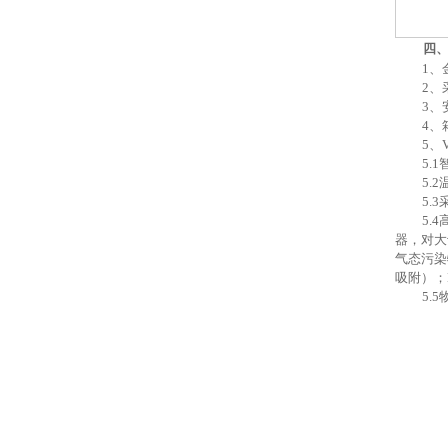
四
1、
2、
3
、
4
、
5
、
5
.
5
.
5
.
5
.
器，对大
气态污染
吸附）；
5
.