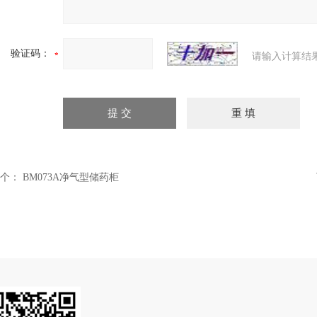
验证码：
请输入计算结
个：
BM073A净气型储药柜