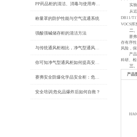
PP药品柜的清洁、消毒与使用寿命延长策略
实
从
DB11
称量罩的防护性能与空气流通系统
VOCS
二
强酸强碱储存柜的清洁方法
赛弗
存有序性
与传统通风柜相比，净气型通风柜的优点包括哪些？
风险，保
产品
科研、检
你可知净气型通风柜如何提高安全性？
三
产品
赛弗安全防爆化学品安全柜：危化品存储的安全守护屏障
安全培训|危化品爆炸后如何自救？
HA0