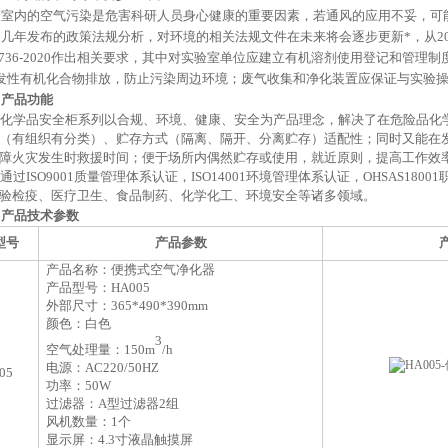
验室内的空气污染是危害科研人员身心健康的重要因素，若通风的应用不妥，可
近几年发布的政策法规分析，对环境的相关法规文件在未来将会逐步更新*，从
/T1736-2020作出相关要求，其中对实验室单位应建立有机溶剂使用登记和
挥发性有机化合物排放，防止污染周边环境；废气收集和净化装置应保证与实验
、
产品功能
化学品安全柜系列以合规、环境、健康、安全为产品理念，解决了
在危险品
化
（有组织有分类）、贮存方式（隔离、隔开、分离贮存）适配性；
同时又能在
障火灾发生时救援时间；便于场所内偶然贮存或使用，就近原则，提高工作效
通过
ISO9001质量管理体系认证，ISO14001环境管理体系认证，OHSAS
验检疫、医疗卫生、食品制药、化学化工、环境安全等诸多领域。
、
产品技术参数
型号
产品参数
产品名称：便携式空气净化器
产品型号：
HA005
外部尺寸：
365
*
490
*
390
mm
颜色：白色
3
空气处理量：
15
0m
/h
电源：
AC220/50HZ
05
功率：
50W
过滤器：
A型过滤器2组
风机数量：
1个
显示屏：
4.3
寸液晶触摸屏