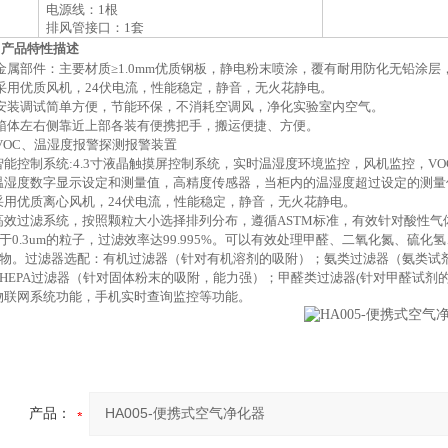
电源线：
1根
排风管接口：
1套
、
产品特性描述
金属部件：主要材质≥1.
0
mm优质钢板，静电粉末喷涂，覆有耐用防化无铅涂层
采用优质风机，24伏电流，性能稳定，静音，无火花静电。
安装调试简单方便，节能环保，不消耗空调风，净化实验室内空气。
箱体左右侧靠近上部各装有便携把手，搬运便捷、方便。
VOC、温湿度报警探测报警装置
1智能控制系统:
4.3
寸液晶触摸屏控制系统，实时温湿度环境监控，风机监控，
V
2温湿度数字显示设定和测量值，高精度传感器，当柜内的温湿度超过设定的测
3采用优质离心风机，24伏电流，性能稳定，静音，无火花静电。
4高效过滤系统，按照颗粒大小选择排列分布，遵循ASTM标准，有效针对酸性气
于0.3um的粒子，过滤效率达99.995%。可以有效处理甲醛、二氧化氮、硫
物。过滤器选配：有机过滤器（针对有机溶剂的吸附）；氨类过滤器（氨类试
HEPA过滤器（针对固体粉末的吸附，能力强）；甲醛类过滤器(针对甲醛试剂
5物联网系统功能，手机实时查询监控等功能。
产品：