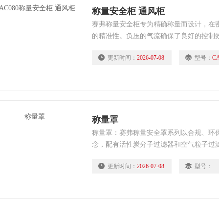
称量安全柜 通风柜
赛弗称量安全柜专为精确称量而设计，在
的精准性。负压的气流确保了良好的控制
验室人员吸入有毒的粉尘化学品，净化室
更新时间：
2026-07-08
型号：
C
称量罩
称量罩：赛弗称量安全罩系列以合规、环
念，配有活性炭分子过滤器和空气粒子过
体，科研人员在化学实验称量时，在密闭
更新时间：
2026-07-08
型号：
准性。