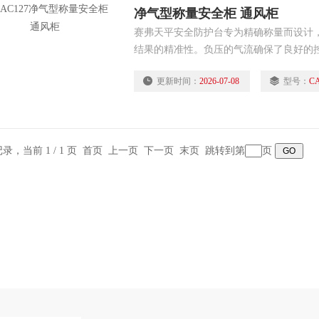
净气型称量安全柜 通风柜
赛弗天平安全防护台专为精确称量而设计
结果的精准性。负压的气流确保了良好的
止实验室人员吸入有毒的粉尘化学品，净
更新时间：
2026-07-08
型号：
C
条记录，当前 1 / 1 页 首页 上一页 下一页 末页 跳转到第
页