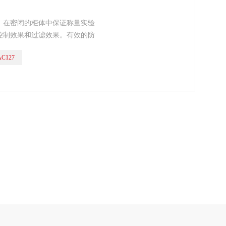
，在密闭的柜体中保证称量实验
控制效果和过滤效果。有效的防
化室内空气。
AC127