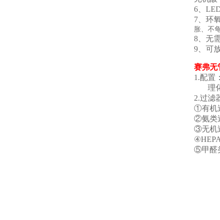
6、L
7、环
胀、不
8、无
9、可
赛弗
无
1.
理化板
2.过滤
①有机
②氨类
③无机
④HE
⑤甲醛