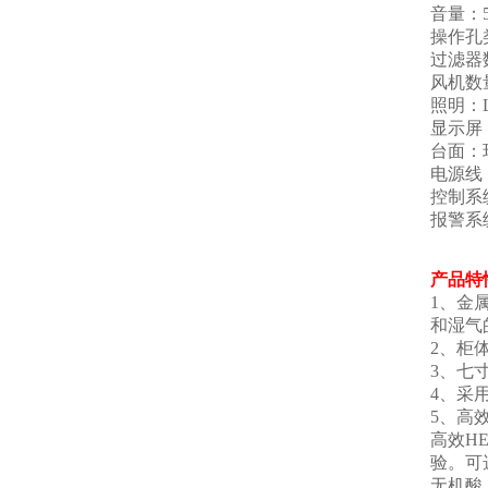
音量：5
操作孔
过滤器
风机数
照明：L
显示屏
台面：
电源线
控制系
报警系
产品特
1、金
和湿气
2、柜
3、七
4、采
5、高
高效H
验。可
无机酸