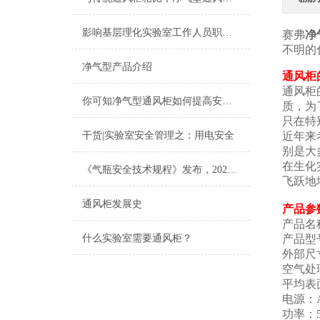
影响基层理化实验室工作人员职业健康的因素分析
赛弗
净
不明的
净气型产品介绍
通风柜
通风柜
你可知净气型通风柜如何提高安全性？
质，为
只在特
干货|实验室安全管理之：用电安全
近年来
别是大
在生化
《气瓶安全技术规程》发布，2021年6月1日起施行！
飞跃地
通风柜发展史
产品参
产品名
什么实验室需要通风柜？
产品型号
外部尺寸：
空气处理
平均表面风
电源：A
功率：5