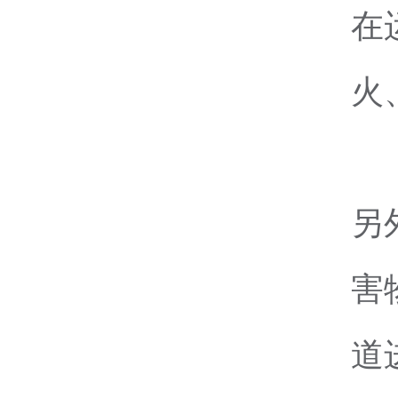
在
火
另
害
道