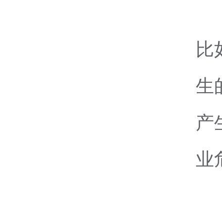
比
生
产
业