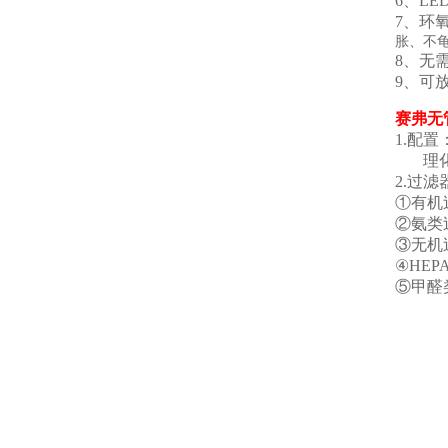
6、L
7、环
胀、不
8、无
9、可
赛弗
无
1.
理化板
2.过滤
①有机
②氨类
③无机
④HE
⑤甲醛