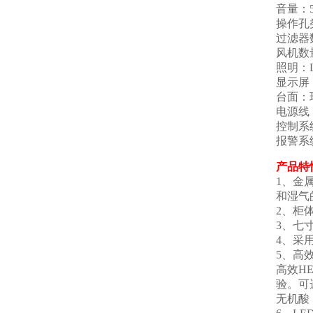
音量：5
操作孔
过滤器
风机数
照明：L
显示屏
台面：
电源线
控制系
报警系
产品特
1、金
和湿气
2、柜
3、七
4、采
5、高
高效H
验。可
无机酸