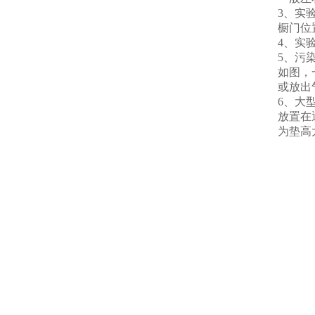
3、实
橱门位
4、实
5、污
如图，
或放出
6、大
放置在
为垫高