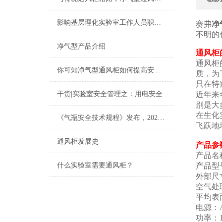
影响基层理化实验室工作人员职业健康的因素分析
赛弗
净
不明的
净气型产品介绍
通风柜
通风柜
你可知净气型通风柜如何提高安全性？
质，为
只在特
干货|实验室安全管理之：用电安全
近年来
别是大
在生化
《气瓶安全技术规程》发布，2021年6月1日起施行！
飞跃地
通风柜发展史
产品参
产品名
什么实验室需要通风柜？
产品型号
外部尺寸：
空气处理
平均表面风
电源：A
功率：1