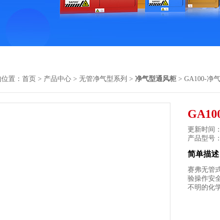
的位置：
首页
>
产品中心
>
无管净气型系列
>
净气型通风柜
> GA100-
GA1
更新时间： 2
产品型号
简单描述
赛弗无管
验操作安
不明的化