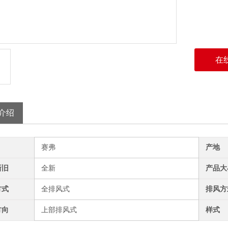
在
介绍
赛弗
产地
新旧
全新
产品大
方式
全排风式
排风方
方向
上部排风式
样式