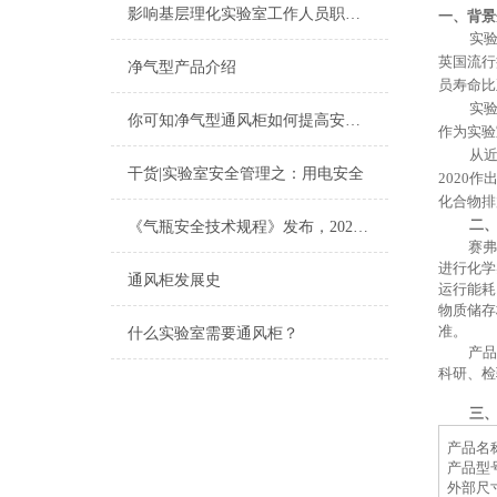
影响基层理化实验室工作人员职业健康的因素分析
一、
背景
实
英国流行
净气型产品介绍
员寿命比
实
你可知净气型通风柜如何提高安全性？
作为实验
从
干货|实验室安全管理之：用电安全
2020
化合物排
二
《气瓶安全技术规程》发布，2021年6月1日起施行！
赛弗
进行化学
通风柜发展史
运行能耗
物质储存
准。
什么实验室需要通风柜？
产品
科研、检
三
产品名
产品型
外部尺