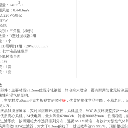
3
理量：
240
m
/h
面风速：
0.4-0.6m/s
AC
220V
/50HZ
187W
60
dB
类别：三角型（梯形）
数量：
D型过滤模器2
组
量：
1个
LED照明灯1组
（
20W/600mm)
：七寸液晶触摸屏
环氧树脂
台面
：
1根
统：
1套
统：
1套
数
部件：主要材质≥1.2mm
优质冷轧
钢板，静电
粉末
喷涂，覆有耐用防化无铅涂层
腐蚀和湿气的影响。
体
：主要材质
≥
6
mm亚克力板
视窗
耐候性
好
，优异的抗化学品性能，不易老化，
观大方。
寸液晶触摸屏显示，实时温湿度环境监控，风机监控，VOC浓度环境监控及一体
用优质离心风机，
24伏电流，最大风量620m3/h、转速3000转/min，性能稳
效过滤系统，按照颗粒大小选择排列分布，遵循ASTM标准，有效针对酸性气体
用高效HEPA过滤器，对大于0.3um的粒子，过滤效率达99.995%。
顶部根据实