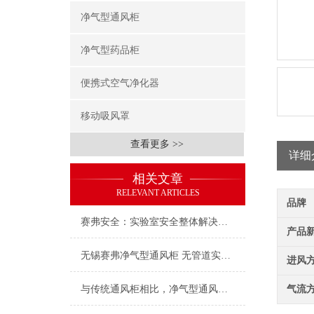
净气型通风柜
净气型药品柜
便携式空气净化器
移动吸风罩
查看更多 >>
详细
相关文章
RELEVANT ARTICLES
品牌
赛弗安全：实验室安全整体解决方案的践行者
产品
无锡赛弗净气型通风柜 无管道实验室通风净化专家 源头阻断有害气体守护实验健康
进风
与传统通风柜相比，净气型通风柜的优点包括哪些？
气流