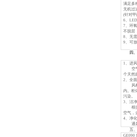
满足多
无机过
(针对
6、
LE
7、
环
不脱层
8、
无
9
、可
四
1、进
空
个天然
2、全
风
内。柜
污染。
3、洁
根
空气，
4、净
通
五
GE090 