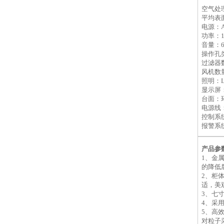
空气处
平均表
电
源
：
功率：
音量：
操作孔
过滤器
风机数
照明：
显示屏
台面：
电源线
控制系
报警系
产品
参
1、金属
的降低
2、
柜
适，美
3、七
4、
采
5、高
对粒子采