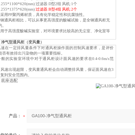
1255*1100*620(mm)
过滤器
:D型2组 风机:1个
1255*1375*620(mm)
过滤器
:B型4组 风机:2个
体采用
PP聚丙烯材质，具有化学稳定性和抗腐蚀性。
全钢通风柜相比，可以从事更高强度的酸碱试验，是全钢通风柜无
的。
应用于高强度酸碱实验室，对环境要求比较高的无尘室、净化室等
、
净气型通风柜（
变风量
）
风速在一定排风量条件下对通风柜操作面的控制风速要求，是评价
能否有效排出污染物的一项重要指标。
一般的实验室环境中对于通风柜设计面风速的要求在0.4-0.6m/s范
面风速出现超限，变风量通风柜会自动调整排风量，保证面风速在3
回复到安全范围内。
、底座选配
产品：