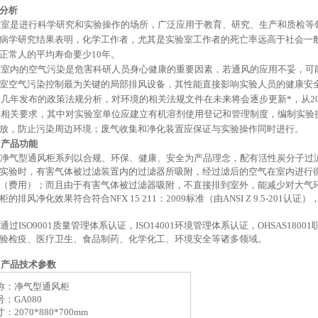
分析
验室是进行科学研究和实验操作的场所，广泛应用于教育、研究、生产和质检等
病学研究结果表明，化学工作者，尤其是实验室工作者的死亡率远高于社会一
正常人的平均寿命要少
10年。
验室内的空气污染是危害科研人员身心健康的重要因素，若通风的应用不妥，可
室空气污染控制最为关键的局部排风设备，其性能直接影响实验人员的健康安
近几年发布的政策法规分析，对环境的相关法规文件在未来将会逐步更新*，从
2
作出相关要求，其中对实验室单位应建立有机溶剂使用登记和管理制度，编制实验
放，防止污染周边环境；废气收集和净化装置应保证与实验操作同时进行。
、
产品功能
净气型通风柜系列以合规、环保、健康、安全为产品理念，配有活性炭分子过
实验时，有害气体被过滤装置内的过滤器所吸附，经过滤后的空气在室内进行
（费用）；而且由于有害气体被过滤器吸附，不直接排到室外，能减少对大气
柜的排风净化效果符合符合
NFX 15 211：2009标准（由ANSI Z 9.5-201
通过
ISO9001质量管理体系认证，ISO14001环境管理体系认证，OHSAS
验检疫、医疗卫生、食品制药、化学化工、环境安全等诸多领域。
、
产品技术参数
称：净气型通风柜
号：
GA080
寸：
2070
*
8
8
0
*
70
0
mm