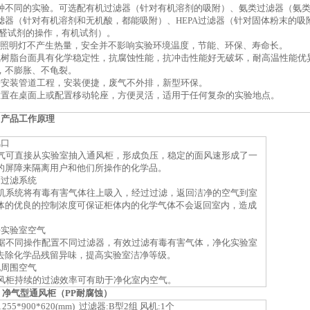
种不同的实验。
可选配
有机过滤器（针对有机溶剂的吸附）、氨类过滤器（氨
滤器（针对有机溶剂和无机酸，都能吸附）、
HEPA过滤器（针对固体粉末的
甲醛试剂的操作，有机试剂）。
D照明灯
不产生热量，安全并不影响实验环境温度，
节能、环保、寿命长。
氧树脂
台面具有化学稳定性，抗腐蚀性能，抗冲击性能好无破坏，耐高温性能优
，不膨胀、不龟裂。
需安装管道工程，安装便捷，废气不外排，新型环保。
放置在桌面上或配置移动轮座，方便灵活，适用于任何复杂的实验地点。
、
产品工作原理
风口
气可直接从实验室抽入通风柜，形成负压，稳定的面风速形成了一
的屏障来隔离用户和他们所操作的化学品。
面过滤系统
机系统将有毒有害气体往上吸入，经过过滤，返回洁净的空气到室
体的优良的控制浓度可保证柜体内的化学气体不会返回室内，造成
净实验室空气
据不同操作配置不同过滤器，有效过滤有毒有害气体，净化实验室
去除化学品残留异味，提高实验室洁净等级。
化周围空气
风柜持续的过滤效率可有助于净化室内空气。
、
净气型通风柜（PP耐腐蚀）
1255*900*620(mm)
过滤器
:B型2组 风机:1个