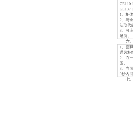
GE110 
GE137 
1、
柜
2、
与
法取代
3、
可
场所
。
六
1、面
通风柜
2、在
围。
3、当
0秒内
七