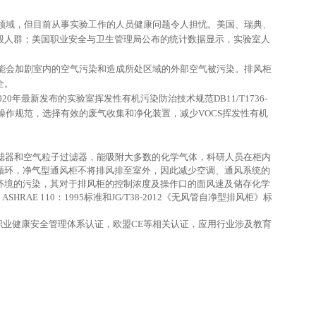
领域，但目前从事实验工作的人员健康问题令人担忧。美国、瑞典、
般人群；美国职业安全与卫生管理局公布的统计数据显示，实验室人
能会加剧室内的空气污染和造成所处区域的外部空气被污染。排风柜
全。
020年最新发布的实验室挥发性有机污染防治技术规范DB11/T1736-
操作规范，选择有效的废气收集和净化装置，减少VOCS挥发性有机
滤器和空气粒子过滤器，能吸附大多数的化学气体，科研人员在柜内
循环，净气型通风柜不将排风排至室外，因此减少空调、通风系统的
环境的污染，其对于排风柜的控制浓度及操作口的面风速及储存化学
认证），ASHRAE 110：1995标准和JG/T38-2012《无风管自净型排风柜》标
18001职业健康安全管理体系认证，欧盟CE等相关认证，应用行业涉及教育