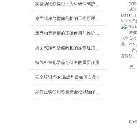
实验
实验动物除臭柜：为科研保驾护航的智能环境管家
从近
DB11
桌面式净气型储药柜的工作原理及工作的过程
VOCS
赛弗
废弃物暂存柜的正确使用与维护技巧
化学实验
品，净化
桌面式净气型储药柜的操作规范与日常维护指南
产
育科研、
特气柜在化学品存储中的重要作用
三
安全培训|危化品爆炸后如何自救？
如何正确使用称量安全柜以确保操作安全？
CAC