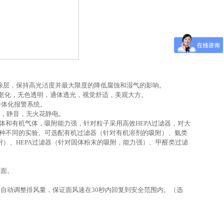
铅涂层，保持高光洁度并最大限度的降低腐蚀和湿气的影响。
易老化，无色透明，通体透光，视觉舒适，美观大方。
一体化报警系统。
能稳定，静音，无火花静电。
气体和有机气体，吸附能力强，针对粒子采用高效HEPA过滤器，对大
种不同的实验。
可选配
有机过滤器（针对有机溶剂的吸附）、氨类
附）、
HEPA过滤器（针对固体粉末的吸附，能力强）、甲醛类过滤
台面。
会自动调整排风量，保证面风速在
30秒内回复到安全范围内
。
（选