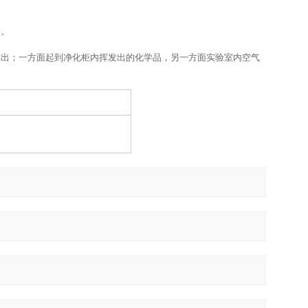
果。
排出
；
一方面起到净化柜内挥发出的化学品，另一方面实验室内空气