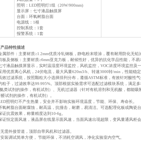
照明：
LED照明灯1组
（
20W/900mm)
显示屏：七寸液晶触摸屏
台面：
环氧树脂
台面
电源线：
1根
控制系统：
1套
报警系统：
1套
、
产品特性描述
金属部件：主要材质≥1.2mm优质冷轧钢板，静电粉末喷涂，覆有耐用防化无
前板及侧板：主要材质≥6mm亚克力板，耐候性好，优异的抗化学品性能，不
七寸液晶触摸屏显示，实时温湿度环境监控，风机监控，VOC浓度环境监控及
采用优质离心风机，
24伏电流，最大风量620m3/h、转速3000转/min，性
高效过滤系统，按照颗粒大小选择排列分布，遵循
ASTM标准，有效针对酸性
m的粒子，过滤效率达99.995%。
顶部根据实验需求可选配过滤模块系统，满足多
氨类试剂的操作，有机试剂）、无机过滤器（针对有机溶剂和无机酸，都能吸
甲醛试剂的操作，有机试剂）。
LED照明灯不产生热量，安全并不影响实验环境温度，节能、环保、寿命长。
环氧树脂
台面耐腐蚀，耐高温，抗撞击，耐磨，易清洁。可选配理化板或陶瓷
保证抗震效果，称量精度达到10-6g。
保证恒定面风速，液晶屏在线显示面风速，
当面风速出现超限，变风量通风柜
、无需外接管道，顶部自带风机和过滤器。
、安装调试简单方便， 节能环保，不消耗空调风，净化实验室内空气。