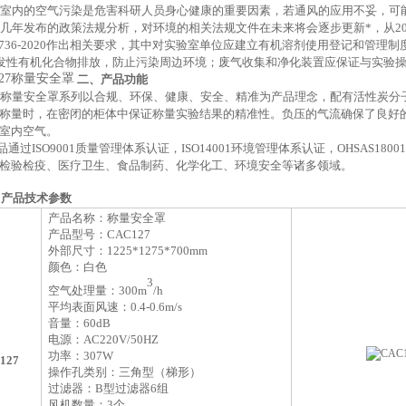
室内的空气污染是危害科研人员身心健康的重要因素，若通风的应用不妥，可
几年发布的政策法规分析，对环境的相关法规文件在未来将会逐步更新*，从
/T1736-2020作出相关要求，其中对实验室单位应建立有机溶剂使用登记和
挥发性有机化合物排放，防止污染周边环境；废气收集和净化装置应保证与实验
二、
产品功能
称量安全罩系列以合规、环保、健康、安全、精准为产品理念，配有活性炭分
称量时，在密闭的柜体中保证称量实验结果的精准性。负压的气流确保了良好
室内空气。
品通过
ISO9001质量管理体系认证，ISO14001环境管理体系认证，OHSA
检验检疫、医疗卫生、食品制药、化学化工、环境安全等诸多领域。
、
产品技术参数
产品名称：称量安全罩
产品型号：
CAC127
外部尺寸：
12
2
5
*
1275
*
70
0
mm
颜色：白色
3
空气处理量：
300
m
/h
平均表面风速：
0.4-0.6m/s
音量：
60
dB
电
源
：
AC
220V/50HZ
功率：
307
W
127
操作孔类别：三角型（梯形）
过滤器：
B型过滤器6
组
风机数量：
3
个