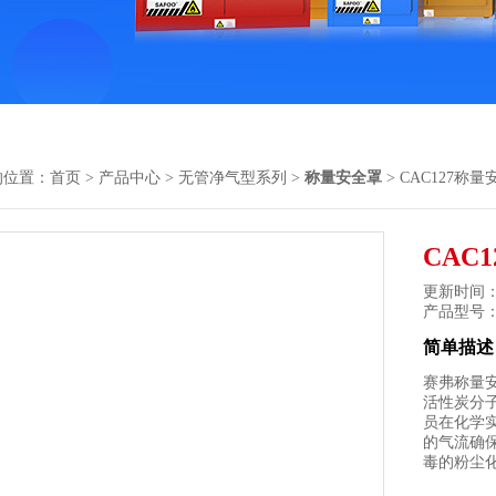
的位置：
首页
>
产品中心
>
无管净气型系列
>
称量安全罩
> CAC127称
CAC
更新时间： 2
产品型号
简单描述
赛弗称量
活性炭分
员在化学
的气流确
毒的粉尘