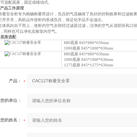
、可选配底座，固定或移动式。
产品
工作原理
称量安全柜专为精确称量而设计，负压的气流确保了良好的控制效果和过滤效
打开开关，风机运作使柜内形成负压，保证化学品不会溢出。
主体风向自下而上，使柜内空气全部经过滤器过滤，洁净的空气从顶部排风口
，同样也可以净化实验室内空气。
、底座选配
8
8
0底座 8
4
5*
880
*
63
0
mm
1000底座 8
4
5*
1000
*
63
0
mm
880
底座
8
4
5*
880
*
63
0
mm
1000底座 8
4
5*
1000
*
63
0
mm
1275底座 8
4
5*
1275
*
63
0
mm
产品：
您的单位：
您的姓名：