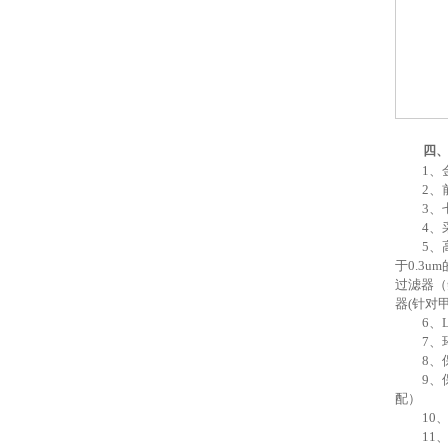
四
1、
2、
3、
4、
5、
于0.3u
过滤器（
器(针对
6、
7、
8、
9、
配）
10
11