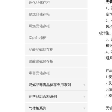
无
危化品储存柜
1、
易燃品储存柜
空气可
2、全
可燃品储存柜
风机系
成污染
室内油桶柜
3、洁
根据不
弱酸弱碱储存柜
4、净
通风柜
强酸强碱储存柜
产品
毒害品储存柜
1.安
2.灵
易燃品毒害品储存专用系列
3.绿
4.模
化学品组合柜系列
无管道
气体柜系列