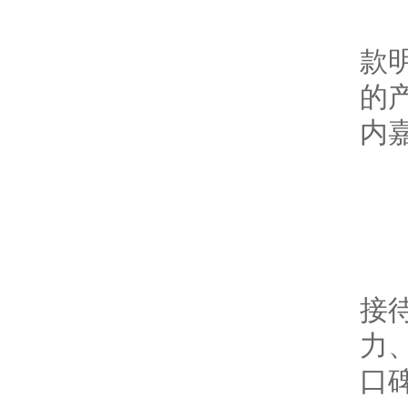
本
款
的
内
展
接
力
口