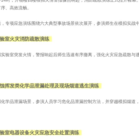
4时，开物楼四楼模拟火情警报骤然响起，消防疏散演练正式拉开帷幕。
有序、高效流畅。
专项应急演练围绕六大典型事故场景依次展开，参演师生在模拟实战中
验室火灾消防疏散演练
验室突发火情，警报响起后师生迅速有序撤离，强化火灾应急疏散与
蚀挥发类化学品泄漏处理及现场烟道逃生演练
学品泄漏场景，参演人员学习危化品泄漏控制方法，并穿越模拟烟道，
验室电器设备火灾应急安全处置演练