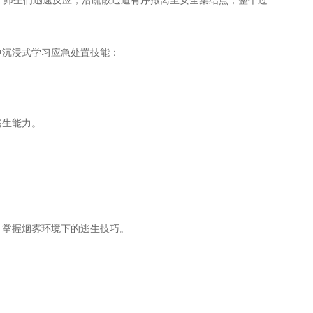
师生们迅速反应，沿疏散通道有序撤离至安全集结点，整个过
沉浸式学习应急处置技能：
逃生能力。
掌握烟雾环境下的逃生技巧。