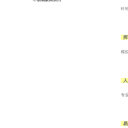
针对加
挥
模拟有
人
专业指
易