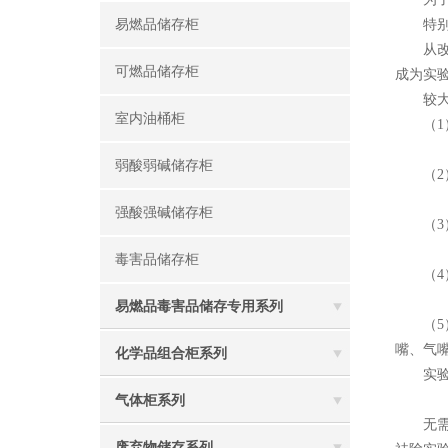
易燃品储存柜
特别是
从改善
可燃品储存柜
成为实
较大功
室内油桶柜
（1）
弱酸弱碱储存柜
（2）
强酸强碱储存柜
（3）
毒害品储存柜
（4）
易燃品毒害品储存专用系列
（5）
嘴、气
化学品组合柜系列
实验室
气体柜系列
无需外
废弃物储存系列