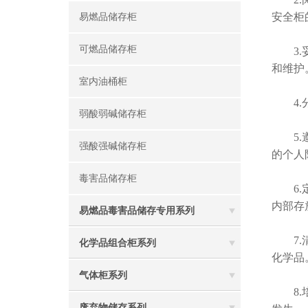
安全柜
易燃品储存柜
可燃品储存柜
3.妥
和维护
室内油桶柜
4.分
弱酸弱碱储存柜
5.遵
强酸强碱储存柜
的个人
毒害品储存柜
6.定
内部存
易燃品毒害品储存专用系列
7.清
化学品组合柜系列
化学品
气体柜系列
8.培
废弃物储存系列